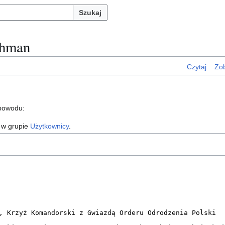
Szukaj
chman
Czytaj
Zob
 powodu:
 w grupie
Użytkownicy
.