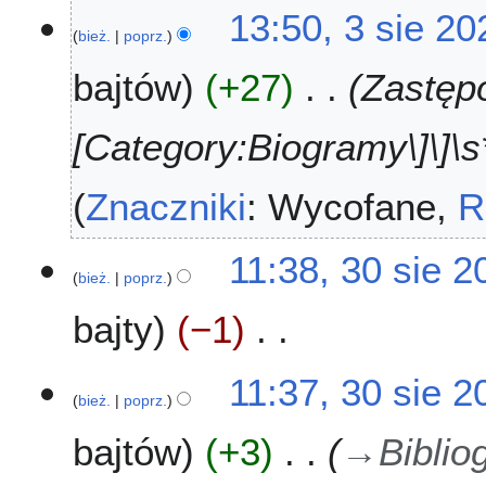
13:50, 3 sie 20
bież.
poprz.
bajtów
+27
Zastępo
[Category:Biogramy\]\]\s*
Znaczniki
:
Wycofane
R
3
11:38, 30 sie 2
bież.
poprz.
0
s
bajty
−1
i
e
N
2
11:37, 30 sie 2
i
0
bież.
poprz.
e
2
bajtów
+3
→
Biblio
p
3
o