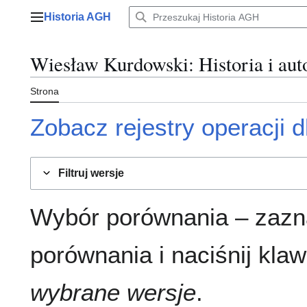
Przejdź
Historia AGH
do
Menu główne
zawartości
Wiesław Kurdowski
: Historia i au
Strona
Zobacz rejestry operacji dl
Filtruj wersje
Wybór porównania – zazn
porównania i naciśnij klaw
wybrane wersje
.