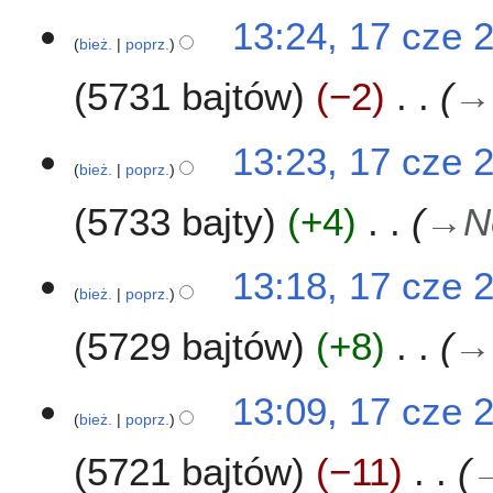
m
13:24, 17 cze 
i
bież.
poprz.
a
n
5731 bajtów
−2
→
13:23, 17 cze 
bież.
poprz.
5733 bajty
+4
→
N
13:18, 17 cze 
bież.
poprz.
5729 bajtów
+8
→
13:09, 17 cze 
bież.
poprz.
5721 bajtów
−11