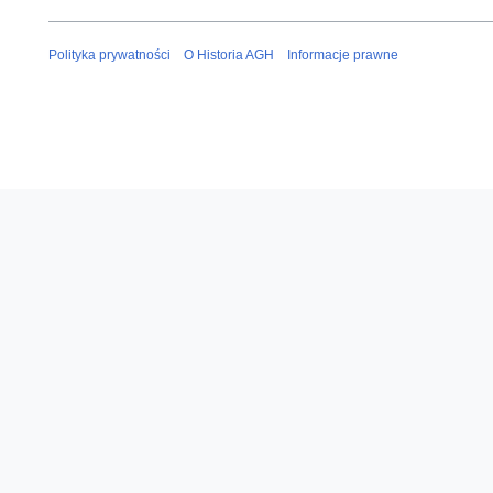
n
Polityka prywatności
O Historia AGH
Informacje prawne