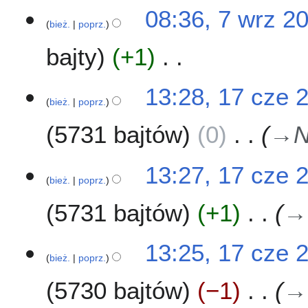
d
7
08:36, 7 wrz 2
a
bież.
poprz.
w
n
r
o
bajty
+1
z
o
2
p
N
0
1
13:28, 17 cze 
i
i
2
bież.
poprz.
7
s
e
1
c
u
5731 bajtów
0
→
N
p
z
z
o
e
m
d
2
13:27, 17 cze 
i
a
0
bież.
poprz.
a
n
2
n
o
5731 bajtów
+1
→
1
o
p
13:25, 17 cze 
i
bież.
poprz.
s
u
5730 bajtów
−1
→
z