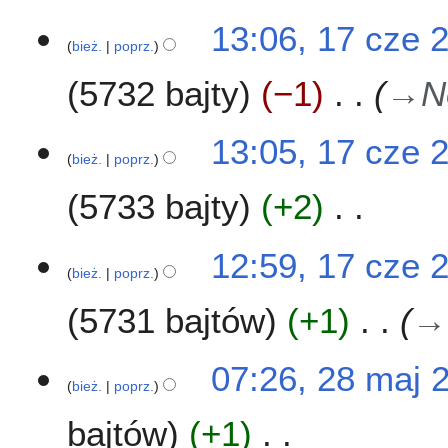
13:06, 17 cze 
bież.
poprz.
5732 bajty
−1
→
N
13:05, 17 cze 
bież.
poprz.
5733 bajty
+2
N
12:59, 17 cze 
i
bież.
poprz.
e
5731 bajtów
+1
→
p
o
d
2
07:26, 28 maj 
a
bież.
poprz.
8
n
m
o
bajtów
+1
a
o