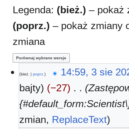
Legenda:
(bież.)
– pokaż z
(poprz.)
– pokaż zmiany o
zmiana
3
14:59, 3 sie 20
bież.
poprz.
s
i
bajty
−27
Zastępowa
e
2
0
{#default_form:Scientist\}
2
6
zmian
ReplaceText