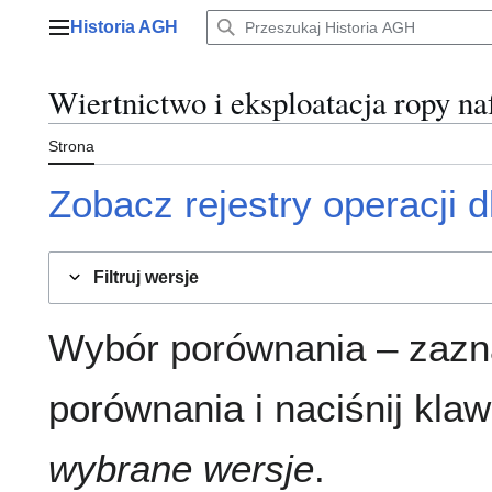
Przejdź
Historia AGH
do
Menu główne
zawartości
Wiertnictwo i eksploatacja ropy na
Strona
Zobacz rejestry operacji dl
Filtruj wersje
Wybór porównania – zazn
porównania i naciśnij klaw
wybrane wersje
.