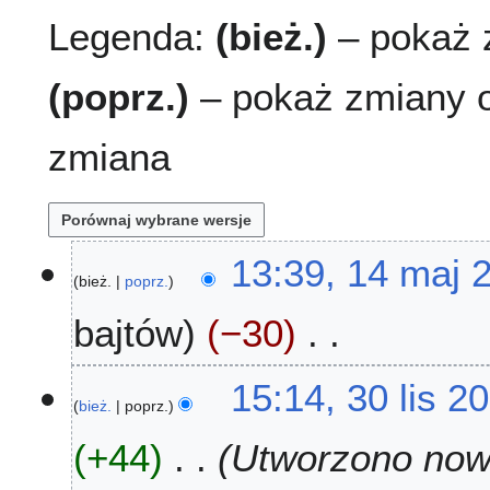
Legenda:
(bież.)
– pokaż z
(poprz.)
– pokaż zmiany o
zmiana
1
13:39, 14 maj 
bież.
poprz.
4
m
bajtów
−30
a
j
N
2
3
15:14, 30 lis 2
i
0
bież.
poprz.
0
e
2
l
+44
Utworzono nową
p
4
i
o
s