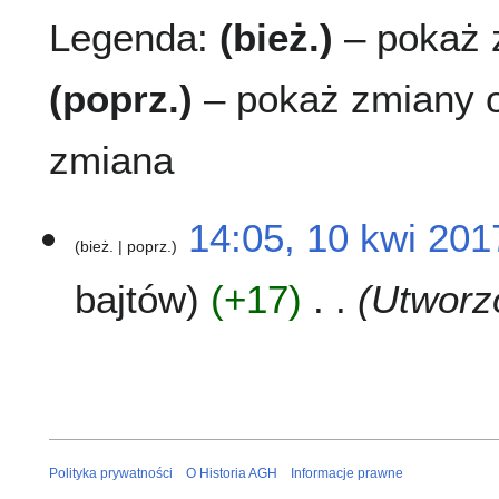
Legenda:
(bież.)
– pokaż z
(poprz.)
– pokaż zmiany o
zmiana
1
14:05, 10 kwi 201
bież.
poprz.
0
k
bajtów
+17
Utworz
w
i
2
0
1
7
Polityka prywatności
O Historia AGH
Informacje prawne