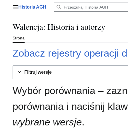
Przejdź
Historia AGH
do
Menu główne
zawartości
Walencja
: Historia i autorzy
Strona
Zobacz rejestry operacji dl
Filtruj wersje
Wybór porównania – zazn
porównania i naciśnij klaw
wybrane wersje
.