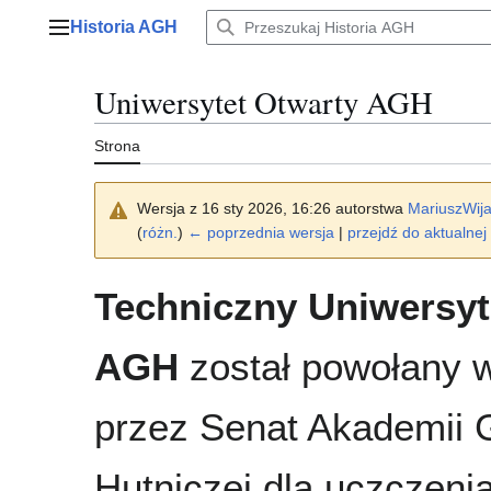
Przejdź
Historia AGH
do
Menu główne
zawartości
Uniwersytet Otwarty AGH
Strona
Wersja z 16 sty 2026, 16:26 autorstwa
MariuszWij
(
różn.
)
← poprzednia wersja
|
przejdź do aktualnej 
Techniczny Uniwersyt
AGH
został powołany 
przez Senat Akademii 
Hutniczej dla uczczeni