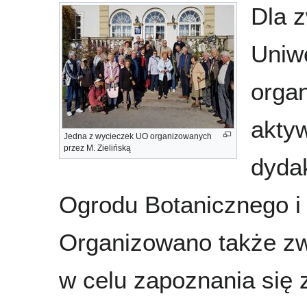
Dla z
Uniw
orga
akty
Jedna z wycieczek UO organizowanych
przez M. Zielińską
dyda
Ogrodu Botanicznego i
Organizowano także zw
w celu zapoznania się