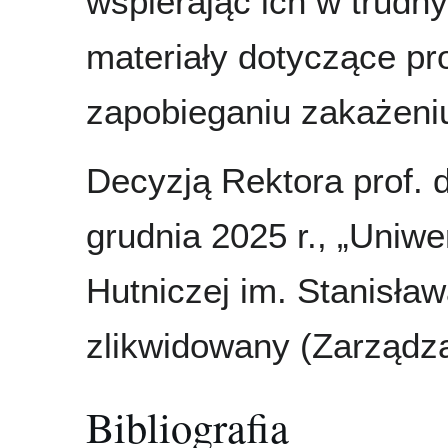
wspierając ich w trudn
materiały dotyczące pr
zapobieganiu zakażeni
Decyzją Rektora prof. d
grudnia 2025 r., „Uniw
Hutniczej im. Stanisła
zlikwidowany (Zarządza
Bibliografia