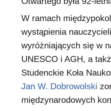
Otwartego była 92-letni
W ramach międzypokolen
wystąpienia nauczycieli
wyróżniających się w 
UNESCO i AGH, a takż
Studenckie Koła Nauk
Jan W. Dobrowolski
zor
międzynarodowych konf