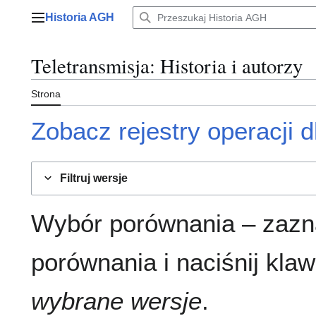
Przejdź
Historia AGH
do
Menu główne
zawartości
Teletransmisja
: Historia i autorzy
Strona
Zobacz rejestry operacji dl
Filtruj wersje
Wybór porównania – zazn
porównania i naciśnij klaw
wybrane wersje
.