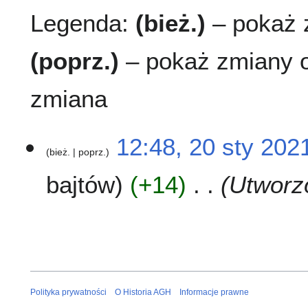
Legenda:
(bież.)
– pokaż z
(poprz.)
– pokaż zmiany o
zmiana
2
12:48, 20 sty 202
bież.
poprz.
0
s
bajtów
+14
Utworzo
t
y
2
0
2
1
Polityka prywatności
O Historia AGH
Informacje prawne