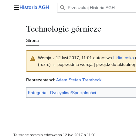
Przejdź
Historia AGH
do
Menu główne
zawartości
Technologie górnicze
Strona
Wersja z 12 kwi 2017, 11:01 autorstwa
LidiaLosko
(różn.) ← poprzednia wersja | przejdź do aktualnej 
Reprezentanci:
Adam Stefan Trembecki
Kategoria
:
Dyscyplina/Specjalności
Tę stronę ostatnio edytowano 12 kwi 2017 o 11:01.