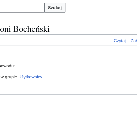
Szukaj
toni Bocheński
Czytaj
Zob
 powodu:
 w grupie
Użytkownicy
.