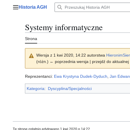
Przejdź
Historia AGH
do
Menu główne
zawartości
Systemy informatyczne
Strona
Wersja z 1 kwi 2020, 14:22 autorstwa
HieronimSien
(różn.) ← poprzednia wersja | przejdź do aktualnej 
Reprezentanci:
Ewa Krystyna Dudek-Dyduch
,
Jan Edwar
Kategoria
:
Dyscyplina/Specjalności
Tę stronę ostatnio edytowano 1 kwi 2020 o 14:22.