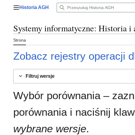
Przejdź
Historia AGH
do
Menu główne
zawartości
Systemy informatyczne
: Historia i
Strona
Zobacz rejestry operacji dl
Filtruj wersje
Wybór porównania – zazn
porównania i naciśnij klaw
wybrane wersje
.