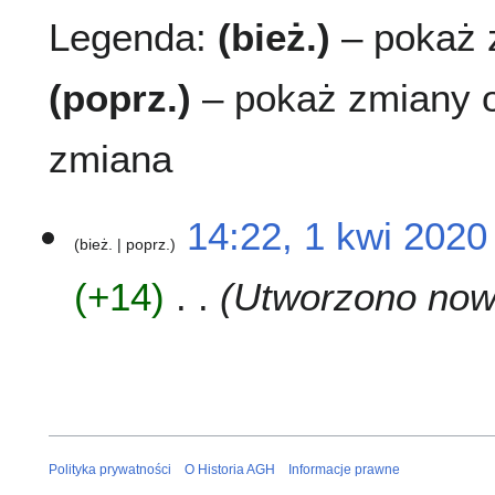
Legenda:
(bież.)
– pokaż z
(poprz.)
– pokaż zmiany o
zmiana
1
14:22, 1 kwi 2020
bież.
poprz.
k
w
+14
Utworzono nową
i
2
0
2
0
Polityka prywatności
O Historia AGH
Informacje prawne