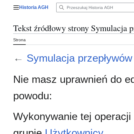
Przejdź
Historia AGH
do
Menu główne
zawartości
Tekst źródłowy strony Symulacja
Strona
←
Symulacja przepływów
Nie masz uprawnień do ed
powodu:
Wykonywanie tej operacji
grupie
Użytkownicy
.