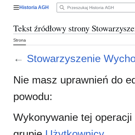
Przejdź
Historia AGH
do
Menu główne
zawartości
Tekst źródłowy strony Stowarzy
Strona
←
Stowarzyszenie Wyc
Nie masz uprawnień do ed
powodu:
Wykonywanie tej operacji
grupie
Użytkownicy
.