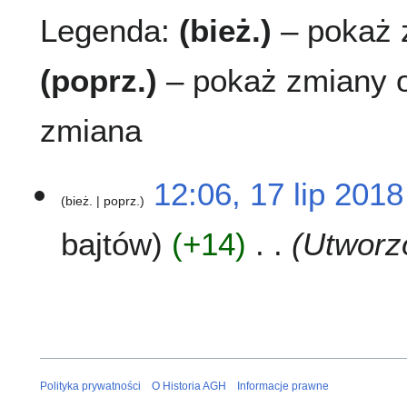
Legenda:
(bież.)
– pokaż z
(poprz.)
– pokaż zmiany o
zmiana
1
12:06, 17 lip 2018
bież.
poprz.
7
l
bajtów
+14
Utworzo
i
p
2
0
1
8
Polityka prywatności
O Historia AGH
Informacje prawne