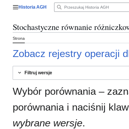
Przejdź
Historia AGH
do
Menu główne
zawartości
Stochastyczne równanie różniczko
Strona
Zobacz rejestry operacji dl
Filtruj wersje
Wybór porównania – zazn
porównania i naciśnij klaw
wybrane wersje
.