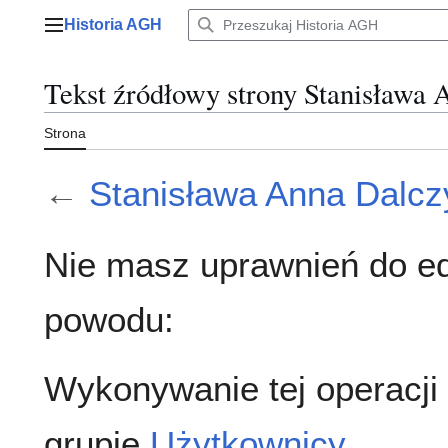
Przejdź
Historia AGH
do
Menu główne
zawartości
Tekst źródłowy strony Stanisława
Strona
←
Stanisława Anna Dalc
Nie masz uprawnień do ed
powodu:
Wykonywanie tej operacji
grupie
Użytkownicy
.