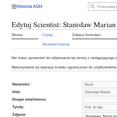
Przejdź
Historia AGH
do
Menu główne
zawartości
Edytuj Scientist: Stanisław Marian
Strona
Czytaj
Zobacz formularz
Wyświetl historię
Nie masz uprawnień do edytowania tej strony z następującego
Wykonywanie tej operacji zostało ograniczone do użytkowników
Nazwisko:
Imię:
Drugie imię/imiona:
Tytuły:
Zdjęcie: