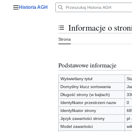
Przejdź
Historia AGH
do
Menu główne
zawartości
Informacje o stron
Przełącz stan spisu treści
Strona
Podstawowe informacje
Wyświetlany tytuł
St
Domyślny klucz sortowania
Ja
Długość strony (w bajtach)
33
Identyfikator przestrzeni nazw
0
Identyfikator strony
68
Język zawartości strony
pl 
Model zawartości
wi