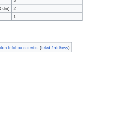
3
0 dni)
2
1
lon:Infobox scientist
(
tekst źródłowy
)