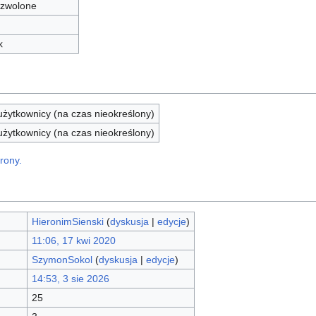
zwolone
k
żytkownicy (na czas nieokreślony)
żytkownicy (na czas nieokreślony)
rony.
HieronimSienski
(
dyskusja
|
edycje
)
11:06, 17 kwi 2020
SzymonSokol
(
dyskusja
|
edycje
)
14:53, 3 sie 2026
25