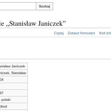
Szukaj
ie „Stanisław Janiczek”
Czytaj
Zobacz formularz
Kod źr
anisław Janiczek
niczek, Stanisław
04
97
- polski
kikod