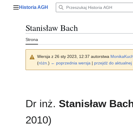
Przejdź
Historia AGH
do
Menu główne
zawartości
Stanisław Bach
Strona
Wersja z 26 sty 2023, 12:37 autorstwa
MonikaKuch
(
różn.
)
← poprzednia wersja
|
przejdź do aktualnej 
Dr inż.
Stanisław Bac
2010)