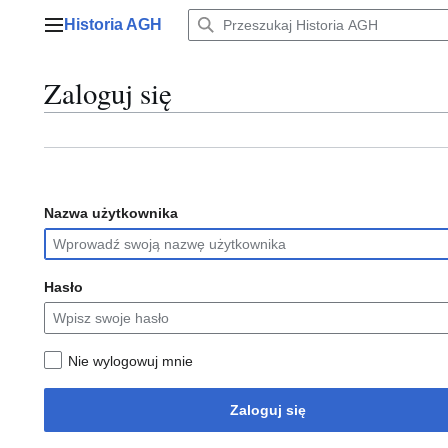
Przejdź
Historia AGH
do
Menu główne
zawartości
Zaloguj się
Nazwa użytkownika
Hasło
Nie wylogowuj mnie
Zaloguj się