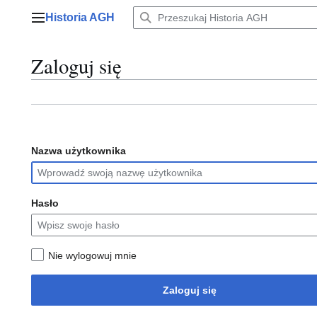
Przejdź
Historia AGH
do
Menu główne
zawartości
Zaloguj się
Nazwa użytkownika
Hasło
Nie wylogowuj mnie
Zaloguj się