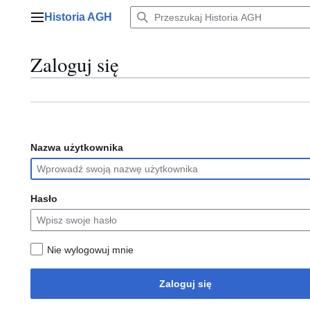
Przejdź
Historia AGH
do
Menu główne
zawartości
Zaloguj się
Nazwa użytkownika
Hasło
Nie wylogowuj mnie
Zaloguj się