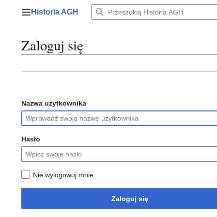
Przejdź
Historia AGH
do
Menu główne
zawartości
Zaloguj się
Nazwa użytkownika
Hasło
Nie wylogowuj mnie
Zaloguj się