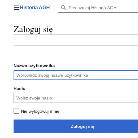
Przejdź
Historia AGH
do
Menu główne
zawartości
Zaloguj się
Nazwa użytkownika
Hasło
Nie wylogowuj mnie
Zaloguj się