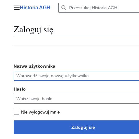
Przejdź
Historia AGH
do
Menu główne
zawartości
Zaloguj się
Nazwa użytkownika
Hasło
Nie wylogowuj mnie
Zaloguj się