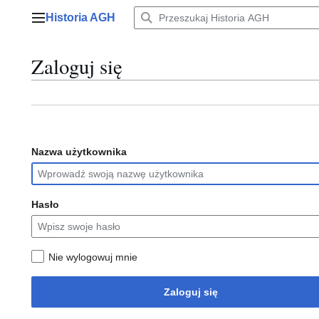
Przejdź
Historia AGH
do
Menu główne
zawartości
Zaloguj się
Nazwa użytkownika
Hasło
Nie wylogowuj mnie
Zaloguj się