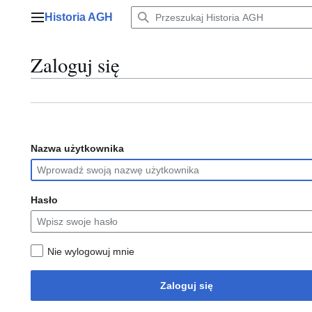
Przejdź
Historia AGH
do
Menu główne
zawartości
Zaloguj się
Nazwa użytkownika
Hasło
Nie wylogowuj mnie
Zaloguj się