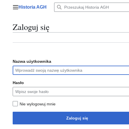
Przejdź
Historia AGH
do
Menu główne
zawartości
Zaloguj się
Nazwa użytkownika
Hasło
Nie wylogowuj mnie
Zaloguj się