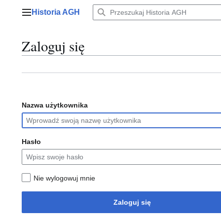
Przejdź
Historia AGH
do
Menu główne
zawartości
Zaloguj się
Nazwa użytkownika
Hasło
Nie wylogowuj mnie
Zaloguj się