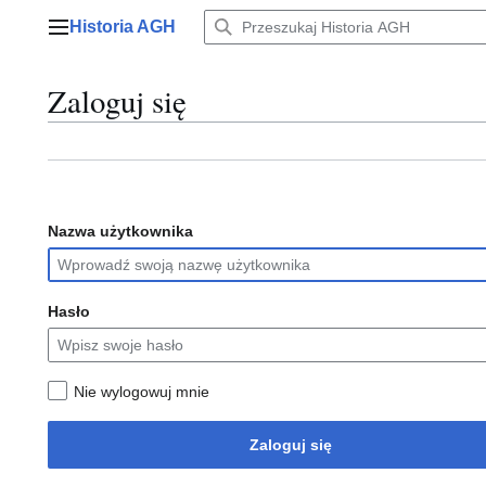
Przejdź
Historia AGH
do
Menu główne
zawartości
Zaloguj się
Nazwa użytkownika
Hasło
Nie wylogowuj mnie
Zaloguj się