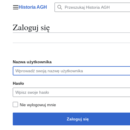
Przejdź
Historia AGH
do
Menu główne
zawartości
Zaloguj się
Nazwa użytkownika
Hasło
Nie wylogowuj mnie
Zaloguj się