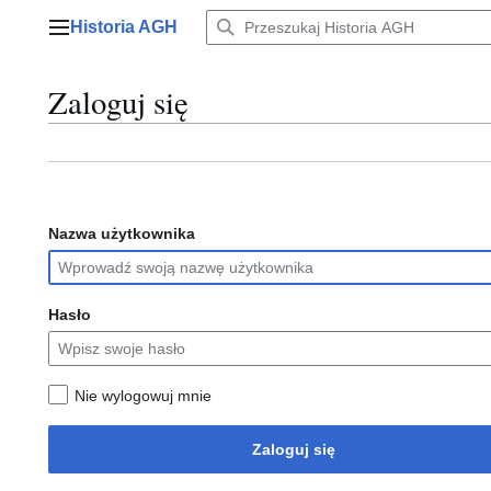
Przejdź
Historia AGH
do
Menu główne
zawartości
Zaloguj się
Nazwa użytkownika
Hasło
Nie wylogowuj mnie
Zaloguj się