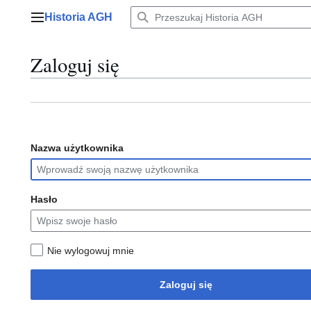
Przejdź
Historia AGH
do
Menu główne
zawartości
Zaloguj się
Nazwa użytkownika
Hasło
Nie wylogowuj mnie
Zaloguj się