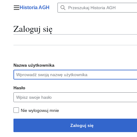
Przejdź
Historia AGH
do
Menu główne
zawartości
Zaloguj się
Nazwa użytkownika
Hasło
Nie wylogowuj mnie
Zaloguj się