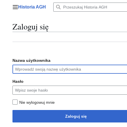
Przejdź
Historia AGH
do
Menu główne
zawartości
Zaloguj się
Nazwa użytkownika
Hasło
Nie wylogowuj mnie
Zaloguj się