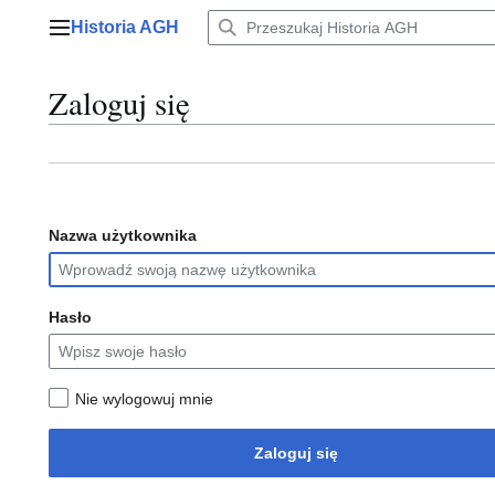
Przejdź
Historia AGH
do
Menu główne
zawartości
Zaloguj się
Nazwa użytkownika
Hasło
Nie wylogowuj mnie
Zaloguj się