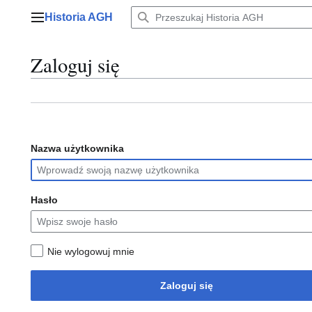
Przejdź
Historia AGH
do
Menu główne
zawartości
Zaloguj się
Nazwa użytkownika
Hasło
Nie wylogowuj mnie
Zaloguj się