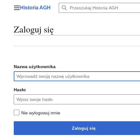
Przejdź
Historia AGH
do
Menu główne
zawartości
Zaloguj się
Nazwa użytkownika
Hasło
Nie wylogowuj mnie
Zaloguj się