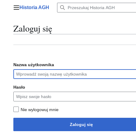
Przejdź
Historia AGH
do
Menu główne
zawartości
Zaloguj się
Nazwa użytkownika
Hasło
Nie wylogowuj mnie
Zaloguj się