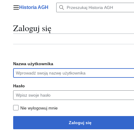
Przejdź
Historia AGH
do
Menu główne
zawartości
Zaloguj się
Nazwa użytkownika
Hasło
Nie wylogowuj mnie
Zaloguj się