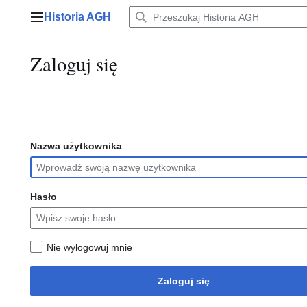
Przejdź
Historia AGH
do
Menu główne
zawartości
Zaloguj się
Nazwa użytkownika
Hasło
Nie wylogowuj mnie
Zaloguj się