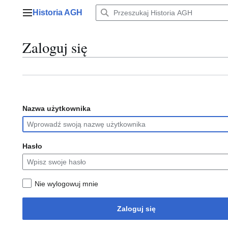
Przejdź
Historia AGH
do
Menu główne
zawartości
Zaloguj się
Nazwa użytkownika
Hasło
Nie wylogowuj mnie
Zaloguj się