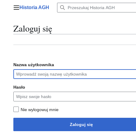
Przejdź
Historia AGH
do
Menu główne
zawartości
Zaloguj się
Nazwa użytkownika
Hasło
Nie wylogowuj mnie
Zaloguj się