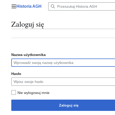
Przejdź
Historia AGH
do
Menu główne
zawartości
Zaloguj się
Nazwa użytkownika
Hasło
Nie wylogowuj mnie
Zaloguj się