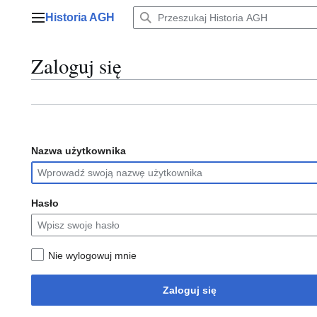
Przejdź
Historia AGH
do
Menu główne
zawartości
Zaloguj się
Nazwa użytkownika
Hasło
Nie wylogowuj mnie
Zaloguj się