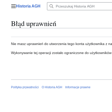
Przejdź
Historia AGH
do
Menu główne
zawartości
Błąd uprawnień
Nie masz uprawnień do utworzenia tego konta użytkownika z n
Wykonywanie tej operacji zostało ograniczone do użytkowników
Polityka prywatności
O Historia AGH
Informacje prawne