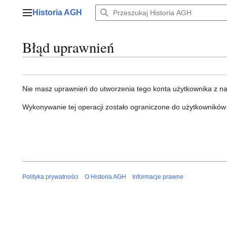
Przejdź
Historia AGH
do
Menu główne
zawartości
Błąd uprawnień
Nie masz uprawnień do utworzenia tego konta użytkownika z n
Wykonywanie tej operacji zostało ograniczone do użytkowników
Polityka prywatności
O Historia AGH
Informacje prawne