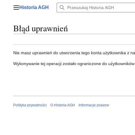
Przejdź
Historia AGH
do
Menu główne
zawartości
Błąd uprawnień
Nie masz uprawnień do utworzenia tego konta użytkownika z n
Wykonywanie tej operacji zostało ograniczone do użytkowników
Polityka prywatności
O Historia AGH
Informacje prawne