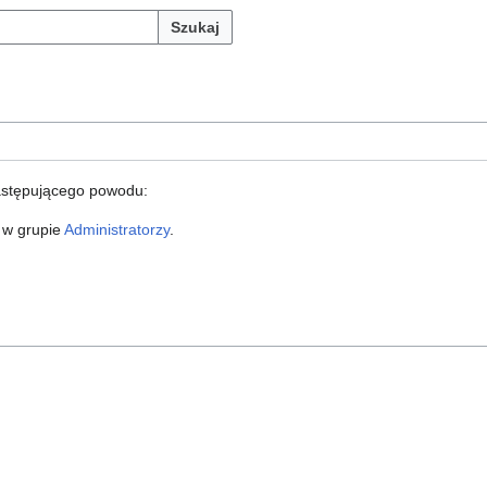
Szukaj
astępującego powodu:
 w grupie
Administratorzy
.