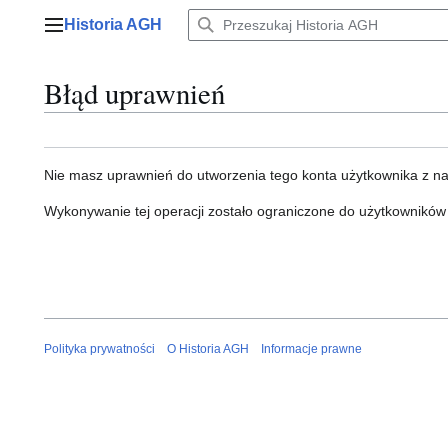
Przejdź
Historia AGH
do
Menu główne
zawartości
Błąd uprawnień
Nie masz uprawnień do utworzenia tego konta użytkownika z n
Wykonywanie tej operacji zostało ograniczone do użytkowników
Polityka prywatności
O Historia AGH
Informacje prawne