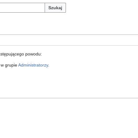
Szukaj
astępującego powodu:
 w grupie
Administratorzy
.