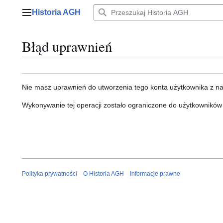
Przejdź
Historia AGH
do
Menu główne
zawartości
Błąd uprawnień
Nie masz uprawnień do utworzenia tego konta użytkownika z n
Wykonywanie tej operacji zostało ograniczone do użytkowników
Polityka prywatności
O Historia AGH
Informacje prawne