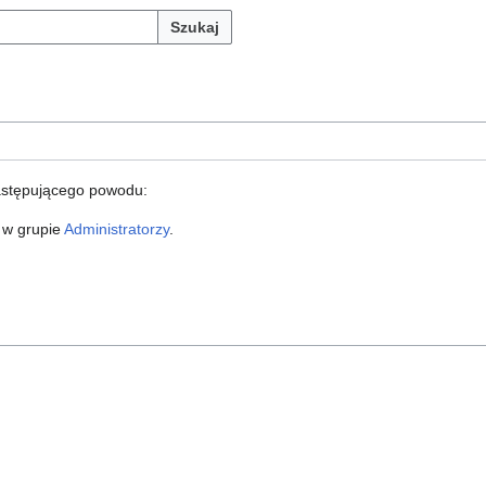
Szukaj
astępującego powodu:
 w grupie
Administratorzy
.