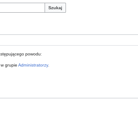
Szukaj
astępującego powodu:
 w grupie
Administratorzy
.