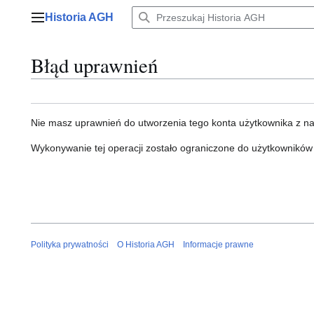
Przejdź
Historia AGH
do
Menu główne
zawartości
Błąd uprawnień
Nie masz uprawnień do utworzenia tego konta użytkownika z n
Wykonywanie tej operacji zostało ograniczone do użytkowników
Polityka prywatności
O Historia AGH
Informacje prawne