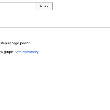
Szukaj
astępującego powodu:
 w grupie
Administratorzy
.