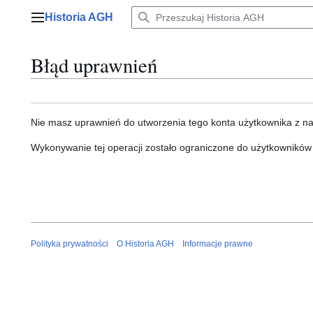
Przejdź
Historia AGH
do
Menu główne
zawartości
Błąd uprawnień
Nie masz uprawnień do utworzenia tego konta użytkownika z n
Wykonywanie tej operacji zostało ograniczone do użytkowników
Polityka prywatności
O Historia AGH
Informacje prawne